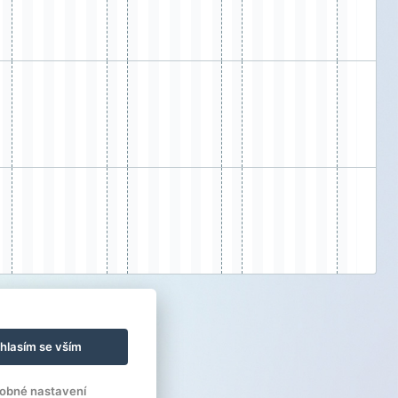
hlasím se vším
obné nastavení